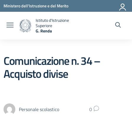
Vai ai contenuti
Vai al menu di navigazione
Vai al footer
Ministero dell'Istruzione e del Merito
Istituto d'Istruzione
Superiore
G. Renda
— Visita la pagina iniziale della scuola
Comunicazione n. 34 –
Acquisto divise
Personale scolastico
0