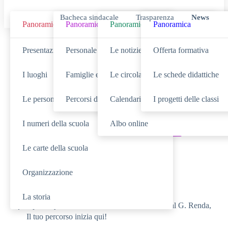
Bacheca sindacale
Trasparenza
News
Panoramica
Panoramica
Panoramica
Panoramica
Cerca
Presentazione
Personale scolastico
Le notizie
Offerta formativa
I luoghi
Famiglie e studenti
Le circolari
Le schede didattiche
Le persone
Percorsi di studio
Calendario eventi
I progetti delle classi
SCUOLA
Cerca nella sezione
I numeri della scuola
Albo online
NOVITÀ
SERVIZI
Cerca tra le
Cerca nei
Le carte della scuola
TUTTO IL SITO
Cerca in
Organizzazione
RICERCHE FREQUENTI
La storia
Open day – 31 Gennaio e 01 Febbraio 2025 al G. Renda,
Il tuo percorso inizia qui!