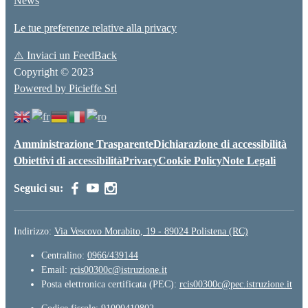
News
Le tue preferenze relative alla privacy
⚠️
Inviaci un FeedBack
Copyright © 2023
Powered by Picieffe Srl
Amministrazione Trasparente
Dichiarazione di accessibilità
Obiettivi di accessibilità
Privacy
Cookie Policy
Note Legali
Seguici su:
Indirizzo:
Via Vescovo Morabito, 19 - 89024 Polistena (RC)
Centralino:
0966/439144
Email:
rcis00300c@istruzione.it
Posta elettronica certificata (PEC):
rcis00300c@pec.istruzione.it