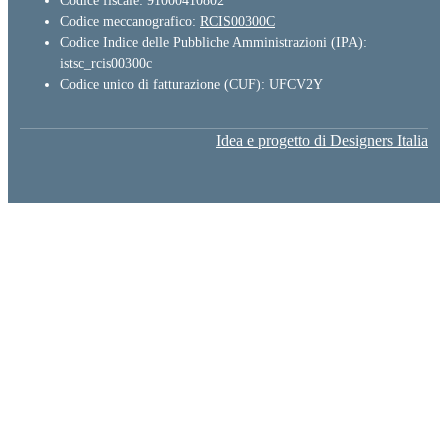
Codice fiscale: 91000410802
Codice meccanografico:
RCIS00300C
Codice Indice delle Pubbliche Amministrazioni (IPA):
istsc_rcis00300c
Codice unico di fatturazione (CUF): UFCV2Y
Idea e progetto di Designers Italia