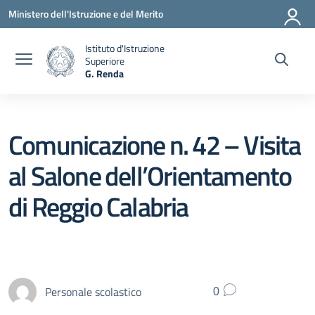
Vai ai contenuti
Vai al menu di navigazione
Vai al footer
Ministero dell'Istruzione e del Merito
Istituto d'Istruzione
Superiore
G. Renda
— Visita la pagina iniziale della scuola
Comunicazione n. 42 – Visita
al Salone dell’Orientamento
di Reggio Calabria
Personale scolastico
0