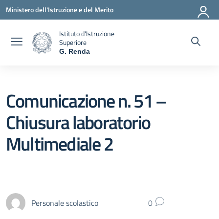
Vai ai contenuti
Vai al menu di navigazione
Vai al footer
Ministero dell'Istruzione e del Merito
Istituto d'Istruzione
Superiore
G. Renda
— Visita la pagina iniziale della scuola
Comunicazione n. 51 –
Chiusura laboratorio
Multimediale 2
Personale scolastico
0