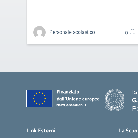
0
Personale scolastico
Is
G
P
— 
Link Esterni
La Scuo