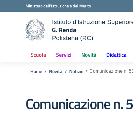
Vai ai contenuti
Vai al menu di navigazione
Vai al footer
Ministero dell'Istruzione e del Merito
Istituto d'Istruzione Superior
G. Renda
Polistena (RC)
le della scuola
— Visita la pagina iniziale d
Scuola
Servizi
Novità
Didattica
Home
Novità
Notizie
Comunicazione n. 51
Comunicazione n. 5