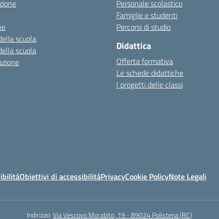
zione
Personale scolastico
Famiglie e studenti
ne
Percorsi di studio
della scuola
Didattica
della scuola
Offerta formativa
azione
Le schede didattiche
I progetti delle classi
ibilità
Obiettivi di accessibilità
Privacy
Cookie Policy
Note Legali
Indirizzo:
Via Vescovo Morabito, 19 - 89024 Polistena (RC)