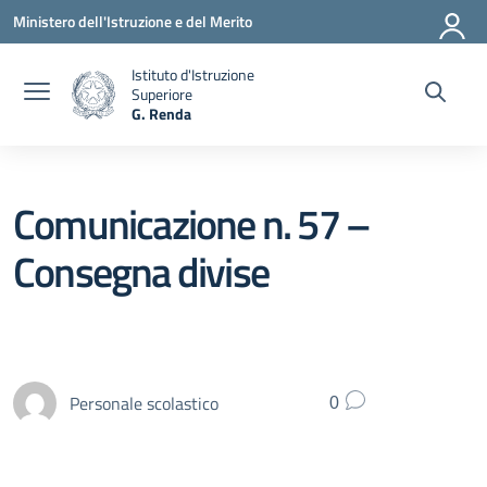
Vai ai contenuti
Vai al menu di navigazione
Vai al footer
Ministero dell'Istruzione e del Merito
Istituto d'Istruzione
Superiore
G. Renda
— Visita la pagina iniziale della scuola
Comunicazione n. 57 –
Consegna divise
Personale scolastico
0