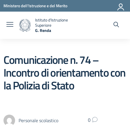
Vai ai contenuti
Vai al menu di navigazione
Vai al footer
Ministero dell'Istruzione e del Merito
Istituto d'Istruzione
Superiore
G. Renda
— Visita la pagina iniziale della scuola
Comunicazione n. 74 –
Incontro di orientamento con
la Polizia di Stato
Personale scolastico
0