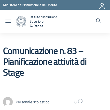
Vai ai contenuti
Vai al menu di navigazione
Vai al footer
Ministero dell'Istruzione e del Merito
Istituto d'Istruzione
Superiore
G. Renda
— Visita la pagina iniziale della scuola
Comunicazione n. 83 –
Pianificazione attività di
Stage
Personale scolastico
0