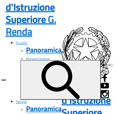
d'Istruzione
Superiore
G.
— Visita la pagina i
Renda
Scuola
Panoramica
Presentazione
Seguici
I luoghi
su:
Le persone
I numeri della scuola
Le carte della scuola
Istituto
Organizzazione
La storia
d'Istruzione
Servizi
Panoramica
Superiore