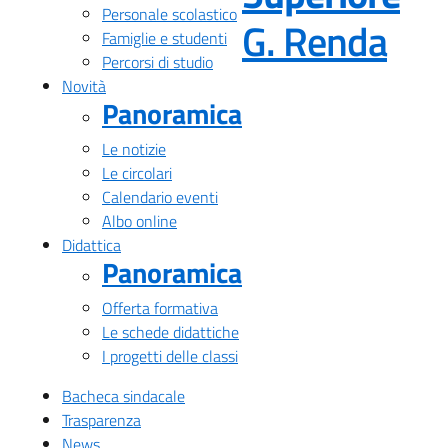
Personale scolastico
— Vi
G. Renda
Famiglie e studenti
Percorsi di studio
Novità
Panoramica
Le notizie
Le circolari
Calendario eventi
Albo online
Didattica
Panoramica
Offerta formativa
Le schede didattiche
I progetti delle classi
Bacheca sindacale
Trasparenza
News