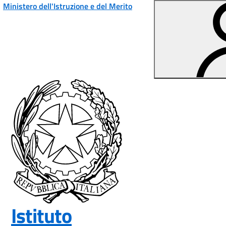
Vai ai contenuti
Vai al menu di navigazione
Vai al footer
Ministero dell'Istruzione e del Merito
Istituto