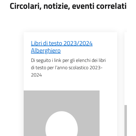
Circolari, notizie, eventi correlati
Libri di testo 2023/2024
A
Alberghiero
s
t
Di seguito i link per gli elenchi dei libri
di testo per l’anno scolastico 2023-
AV
2024
ba
sv
di