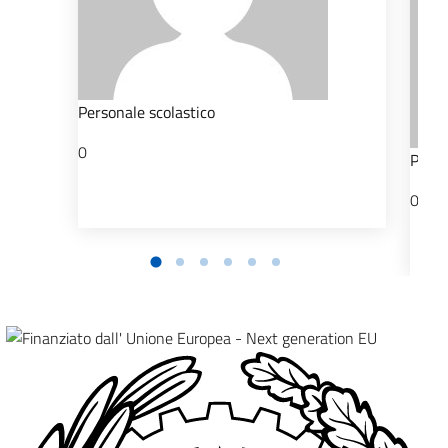
Personale scolastico
0
Perso
0