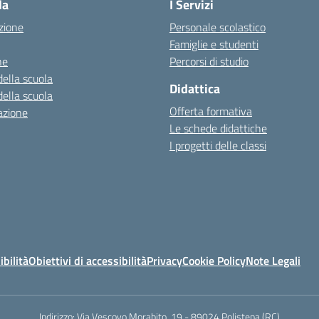
la
I Servizi
zione
Personale scolastico
Famiglie e studenti
ne
Percorsi di studio
della scuola
Didattica
della scuola
Offerta formativa
azione
Le schede didattiche
I progetti delle classi
ibilità
Obiettivi di accessibilità
Privacy
Cookie Policy
Note Legali
Indirizzo:
Via Vescovo Morabito, 19 - 89024 Polistena (RC)