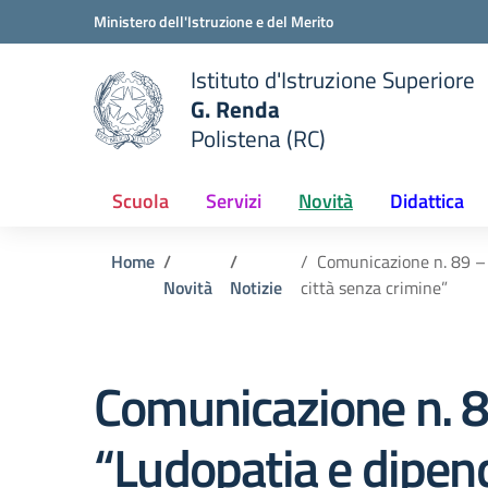
Vai ai contenuti
Vai al menu di navigazione
Vai al footer
Ministero dell'Istruzione e del Merito
Istituto d'Istruzione Superiore
G. Renda
Polistena (RC)
 della scuola
— Visita la pagina iniziale del
Scuola
Servizi
Novità
Didattica
Home
Comunicazione n. 89 – 
Novità
Notizie
città senza crimine”
Comunicazione n. 89
“Ludopatia e dipend