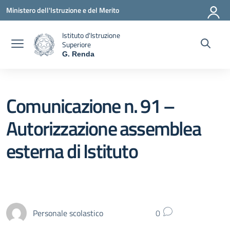
Vai ai contenuti
Vai al menu di navigazione
Vai al footer
Ministero dell'Istruzione e del Merito
Istituto d'Istruzione
Superiore
G. Renda
— Visita la pagina iniziale della scuola
Comunicazione n. 91 –
Autorizzazione assemblea
esterna di Istituto
Personale scolastico
0