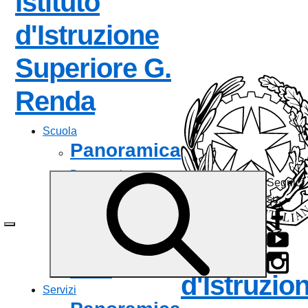
Istituto
d'Istruzione
Superiore
G.
— Visita la pagina
Renda
Scuola
Panoramica
Presentazione
Seguici
I luoghi
su:
Le persone
I numeri della scuola
Le carte della scuola
Istituto
Organizzazione
La storia
d'Istruzio
Servizi