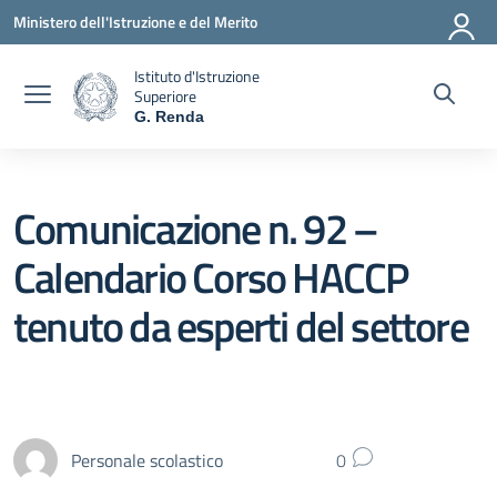
Vai ai contenuti
Vai al menu di navigazione
Vai al footer
Ministero dell'Istruzione e del Merito
Istituto d'Istruzione
Superiore
G. Renda
— Visita la pagina iniziale della scuola
Comunicazione n. 92 –
Calendario Corso HACCP
tenuto da esperti del settore
Personale scolastico
0