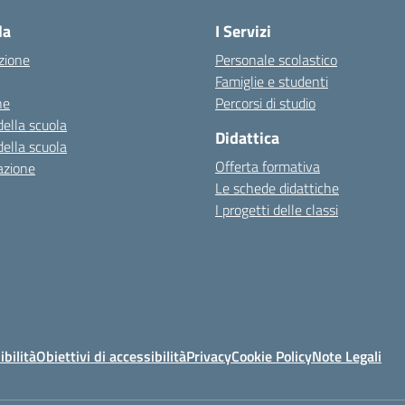
la
I Servizi
zione
Personale scolastico
Famiglie e studenti
ne
Percorsi di studio
della scuola
Didattica
della scuola
Offerta formativa
azione
Le schede didattiche
I progetti delle classi
ibilità
Obiettivi di accessibilità
Privacy
Cookie Policy
Note Legali