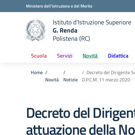
Vai ai contenuti
Vai al menu di navigazione
Vai al footer
Ministero dell'Istruzione e del Merito
Istituto d'Istruzione Superiore
G. Renda
Polistena (RC)
 della scuola
— Visita la pagina iniziale del
Scuola
Servizi
Novità
Didattica
Home
Decreto del Dirigente S
Novità
Notizie
D.P.C.M. 11 marzo 2020
Decreto del Dirigen
attuazione della Not