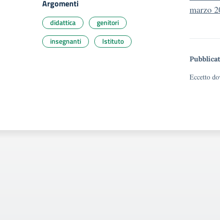
Argomenti
marzo 2
didattica
genitori
insegnanti
Istituto
Pubblicat
Eccetto dov