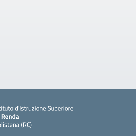
tituto d'Istruzione Superiore
. Renda
listena (RC)
Visita la pagina iniziale della scuola