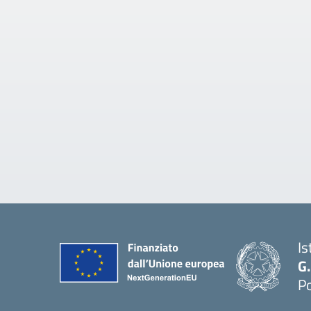
Is
G
Po
— 