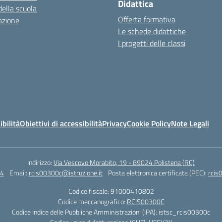
Didattica
della scuola
Offerta formativa
azione
Le schede didattiche
I progetti delle classi
ibilità
Obiettivi di accessibilità
Privacy
Cookie Policy
Note Legali
Indirizzo:
Via Vescovo Morabito, 19 - 89024 Polistena (RC)
4
Email:
rcis00300c@istruzione.it
Posta elettronica certificata (PEC):
rcis
Codice fiscale: 91000410802
Codice meccanografico:
RCIS00300C
Codice Indice delle Pubbliche Amministrazioni (IPA): istsc_rcis00300c