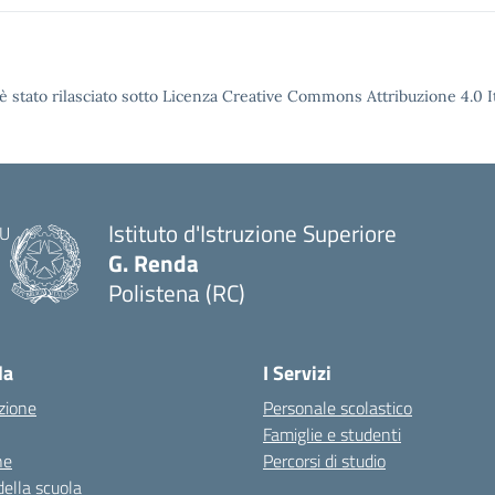
è stato rilasciato sotto Licenza Creative Commons Attribuzione 4.0 It
Istituto d'Istruzione Superiore
G. Renda
Polistena (RC)
— Visita la pagina iniziale della scuola
la
I Servizi
zione
Personale scolastico
Famiglie e studenti
ne
Percorsi di studio
della scuola