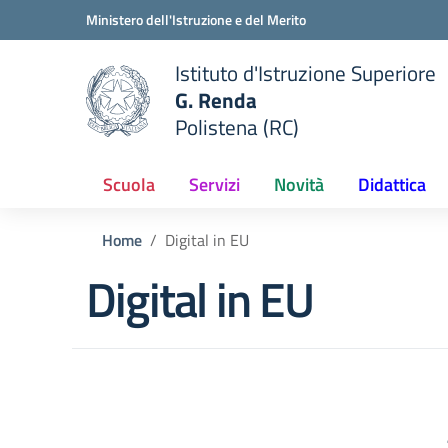
Vai ai contenuti
Vai al menu di navigazione
Vai al footer
Ministero dell'Istruzione e del Merito
Istituto d'Istruzione Superiore
G. Renda
Polistena (RC)
 della scuola
— Visita la pagina iniziale del
Scuola
Servizi
Novità
Didattica
Home
Digital in EU
Digital in EU