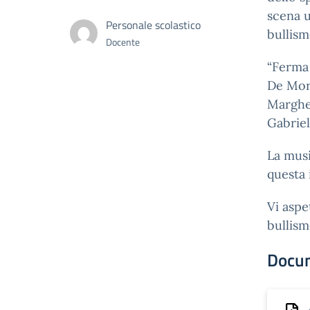
scena u
Personale scolastico
bullism
Docente
“Ferma 
De Moro
Margher
Gabriel
La mus
questa 
Vi aspe
bullism
Docu