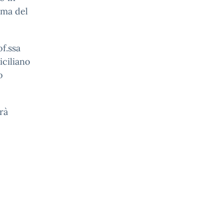
ema del
of.ssa
iciliano
o
rà