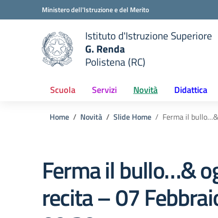
Vai ai contenuti
Vai al menu di navigazione
Vai al footer
Ministero dell'Istruzione e del Merito
Istituto d'Istruzione Superiore
G. Renda
Polistena (RC)
 della scuola
— Visita la pagina iniziale del
Scuola
Servizi
Novità
Didattica
Home
Novità
Slide Home
Ferma il bullo…&
Ferma il bullo…& og
recita – 07 Febbrai