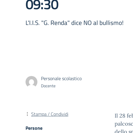
09:30
L'I.I.S. "G. Renda" dice NO al bullismo!
Personale scolastico
Docente
Stampa / Condividi
Il 28 f
palcosc
Persone
dello s