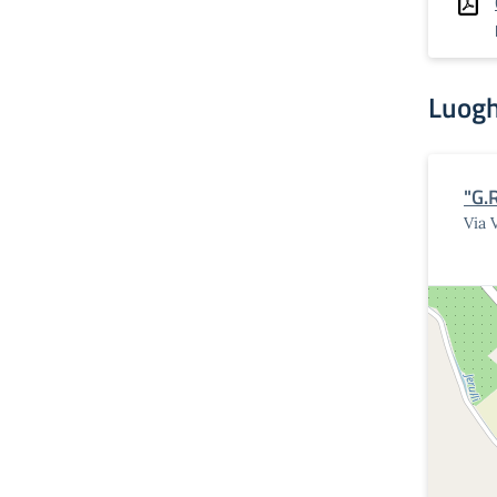
Luogh
"G.
Via 