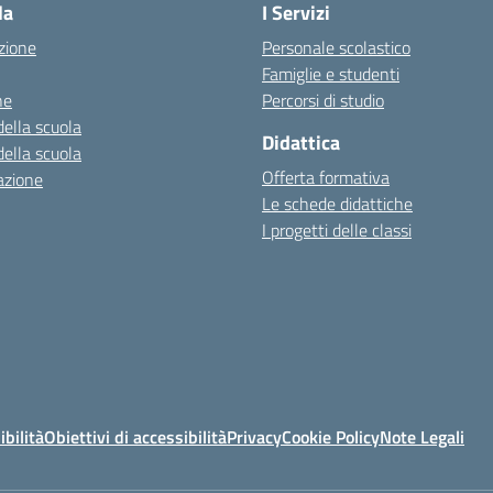
la
I Servizi
zione
Personale scolastico
Famiglie e studenti
ne
Percorsi di studio
della scuola
Didattica
della scuola
Offerta formativa
azione
Le schede didattiche
I progetti delle classi
ibilità
Obiettivi di accessibilità
Privacy
Cookie Policy
Note Legali