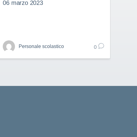
06 marzo 2023
27 f
0
Personale scolastico