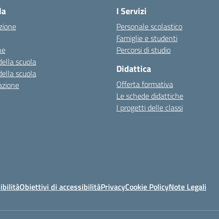
la
I Servizi
zione
Personale scolastico
Famiglie e studenti
ne
Percorsi di studio
della scuola
Didattica
della scuola
Offerta formativa
azione
Le schede didattiche
I progetti delle classi
ibilità
Obiettivi di accessibilità
Privacy
Cookie Policy
Note Legali