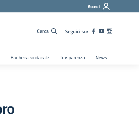
Accedi
Cerca
Seguici su:
News
Bacheca sindacale
Trasparenza
oro