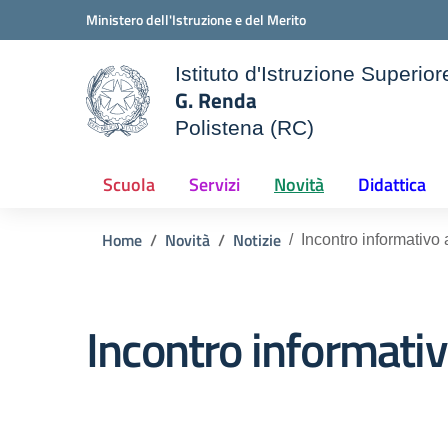
Vai ai contenuti
Vai al menu di navigazione
Vai al footer
Ministero dell'Istruzione e del Merito
Istituto d'Istruzione Superior
G. Renda
Polistena (RC)
le della scuola
— Visita la pagina iniziale d
Scuola
Servizi
Novità
Didattica
Home
Novità
Notizie
Incontro informativo
Incontro informativ