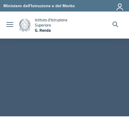
Vai ai contenuti
Vai al menu di navigazione
Vai al footer
Ministero dell'Istruzione e del Merito
Istituto d'Istruzione
Superiore
G. Renda
— Visita la pagina iniziale della scuola