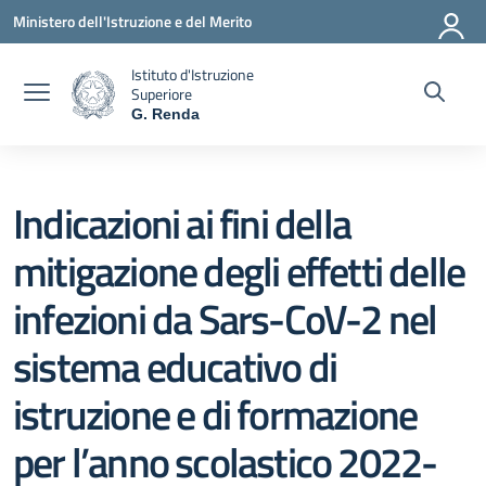
Vai ai contenuti
Vai al menu di navigazione
Vai al footer
Ministero dell'Istruzione e del Merito
Istituto d'Istruzione
Superiore
G. Renda
— Visita la pagina iniziale della scuola
Indicazioni ai fini della
mitigazione degli effetti delle
infezioni da Sars-CoV-2 nel
sistema educativo di
istruzione e di formazione
per l’anno scolastico 2022-