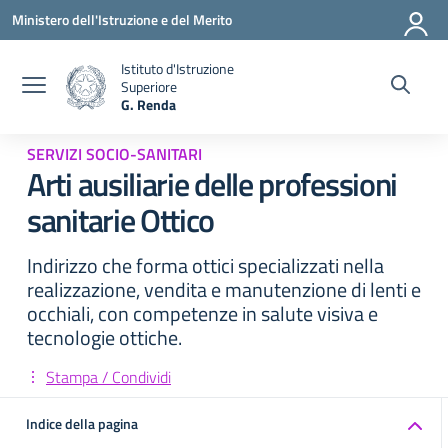
Vai ai contenuti
Vai al menu di navigazione
Vai al footer
Ministero dell'Istruzione e del Merito
Istituto d'Istruzione
Superiore
G. Renda
— Visita la pagina iniziale della scuola
SERVIZI SOCIO-SANITARI
Arti ausiliarie delle professioni
sanitarie Ottico
Indirizzo che forma ottici specializzati nella
realizzazione, vendita e manutenzione di lenti e
occhiali, con competenze in salute visiva e
tecnologie ottiche.
Stampa / Condividi
Indice della pagina