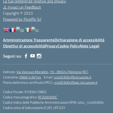
Le tue preferenze relative alla privacy
⚠️
Inviaci un FeedBack
Copyright © 2023
Powered by Picieffe Srl
Amministrazione Trasparente
Dichiarazione di accessibilità
Obiettivi di accessibilità
Privacy
Cookie Policy
Note Legali
Seguici su:
Indirizzo:
Via Vescovo Morabito, 19 - 89024 Polistena (RC)
Centralino:
0966/439144
Email:
rcis00300c@istruzione.it
Posta elettronica certificata (PEC):
rcis00300c@pec.istruzione.it
Codice fiscale: 91000410802
Codice meccanografico:
RCIS00300C
Codice Indice delle Pubbliche Amministrazioni (IPA): istsc_rcis00300c
Codice unico di fatturazione (CUF): UFCV2Y