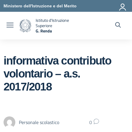
Vai ai contenuti
Vai al menu di navigazione
Vai al footer
Ministero dell'Istruzione e del Merito
Istituto d'Istruzione
Superiore
G. Renda
— Visita la pagina iniziale della scuola
informativa contributo
volontario – a.s.
2017/2018
Personale scolastico
0