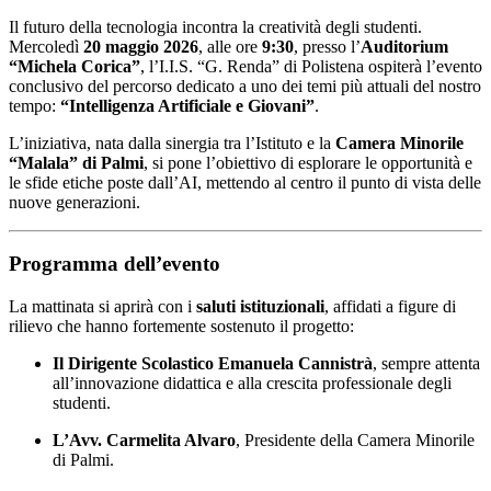
Il futuro della tecnologia incontra la creatività degli studenti.
Mercoledì
20 maggio 2026
, alle ore
9:30
, presso l’
Auditorium
“Michela Corica”
, l’I.I.S. “G. Renda” di Polistena ospiterà l’evento
conclusivo del percorso dedicato a uno dei temi più attuali del nostro
tempo:
“Intelligenza Artificiale e Giovani”
.
L’iniziativa, nata dalla sinergia tra l’Istituto e la
Camera Minorile
“Malala” di Palmi
, si pone l’obiettivo di esplorare le opportunità e
le sfide etiche poste dall’AI, mettendo al centro il punto di vista delle
nuove generazioni.
Programma dell’evento
La mattinata si aprirà con i
saluti istituzionali
, affidati a figure di
rilievo che hanno fortemente sostenuto il progetto:
Il Dirigente Scolastico Emanuela Cannistrà
, sempre attenta
all’innovazione didattica e alla crescita professionale degli
studenti.
L’Avv. Carmelita Alvaro
, Presidente della Camera Minorile
di Palmi.