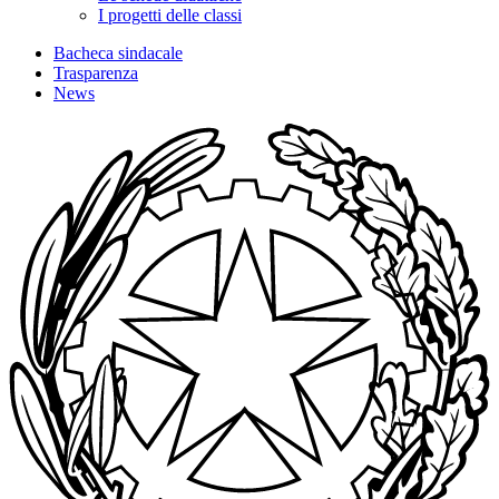
I progetti delle classi
Bacheca sindacale
Trasparenza
News