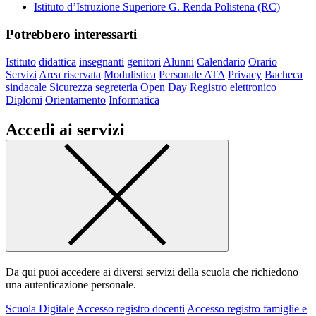
Istituto d’Istruzione Superiore G. Renda Polistena (RC)
Potrebbero interessarti
Istituto
didattica
insegnanti
genitori
Alunni
Calendario
Orario
Servizi
Area riservata
Modulistica
Personale ATA
Privacy
Bacheca
sindacale
Sicurezza
segreteria
Open Day
Registro elettronico
Diplomi
Orientamento
Informatica
Accedi ai servizi
Da qui puoi accedere ai diversi servizi della scuola che richiedono
una autenticazione personale.
Scuola Digitale
Accesso registro docenti
Accesso registro famiglie e