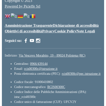
Copyright © 2023
Powered by Picieffe Srl
Amministrazione Trasparente
Dichiarazione di accessibilità
Obiettivi di accessibilità
Privacy
Cookie Policy
Note Legali
Seguici su:
Indirizzo:
Via Vescovo Morabito, 19 - 89024 Polistena (RC)
Centralino:
0966/439144
Email:
rcis00300c@istruzione.it
Posta elettronica certificata (PEC):
rcis00300c@pec.istruzione.it
Codice fiscale: 91000410802
Codice meccanografico:
RCIS00300C
Codice Indice delle Pubbliche Amministrazioni (IPA):
istsc_rcis00300c
Codice unico di fatturazione (CUF): UFCV2Y