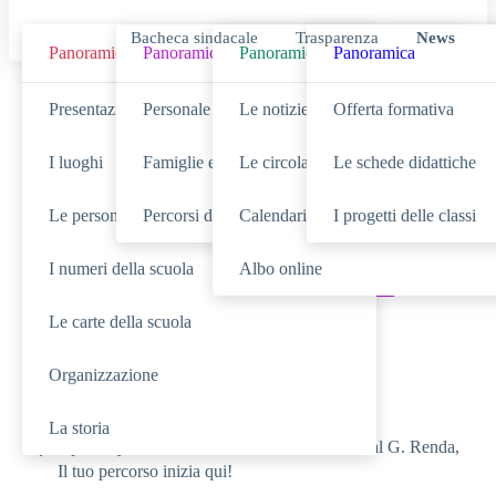
Bacheca sindacale
Trasparenza
News
Panoramica
Panoramica
Panoramica
Panoramica
Cerca
Presentazione
Personale scolastico
Le notizie
Offerta formativa
I luoghi
Famiglie e studenti
Le circolari
Le schede didattiche
Le persone
Percorsi di studio
Calendario eventi
I progetti delle classi
SCUOLA
Cerca nella sezione
I numeri della scuola
Albo online
NOVITÀ
SERVIZI
Cerca tra le
Cerca nei
Le carte della scuola
TUTTO IL SITO
Cerca in
Organizzazione
RICERCHE FREQUENTI
La storia
Open day – 31 Gennaio e 01 Febbraio 2025 al G. Renda,
Il tuo percorso inizia qui!