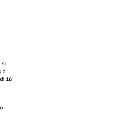
 si
gio
dì 16
o i