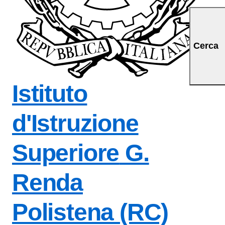
a iniziale della scuol
Cerca
Istituto
d'Istruzione
Superiore
G.
Renda
Polistena (RC)