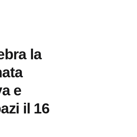
ebra la
nata
a e
azi il 16