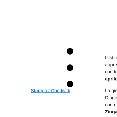
L’Ist
appre
con l
april
Stampa / Condividi
La gio
Dirig
contri
Zinga