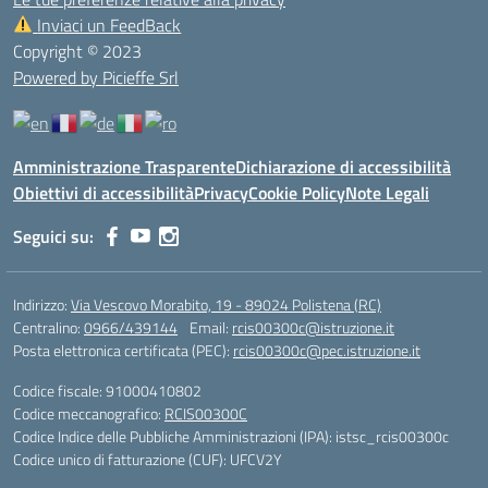
Inviaci un FeedBack
Copyright © 2023
Powered by Picieffe Srl
Amministrazione Trasparente
Dichiarazione di accessibilità
Obiettivi di accessibilità
Privacy
Cookie Policy
Note Legali
Seguici su:
Indirizzo:
Via Vescovo Morabito, 19 - 89024 Polistena (RC)
Centralino:
0966/439144
Email:
rcis00300c@istruzione.it
Posta elettronica certificata (PEC):
rcis00300c@pec.istruzione.it
Codice fiscale: 91000410802
Codice meccanografico:
RCIS00300C
Codice Indice delle Pubbliche Amministrazioni (IPA): istsc_rcis00300c
Codice unico di fatturazione (CUF): UFCV2Y