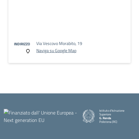
Via Vescovo Morabito, 19
INDIRIZZO
Naviga su Google Map
Istituto d'Istruzione
Superiore
G. Renda
Polistena (RC)
— Visita la pagina iniziale della