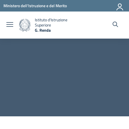
Vai ai contenuti
Vai al menu di navigazione
Vai al footer
Ministero dell'Istruzione e del Merito
Istituto d'Istruzione
Superiore
G. Renda
— Visita la pagina iniziale della scuola