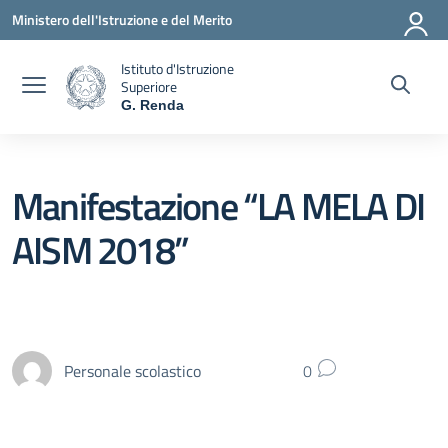
Vai ai contenuti
Vai al menu di navigazione
Vai al footer
Ministero dell'Istruzione e del Merito
Istituto d'Istruzione
Superiore
G. Renda
— Visita la pagina iniziale della scuola
Manifestazione “LA MELA DI
AISM 2018”
Personale scolastico
0