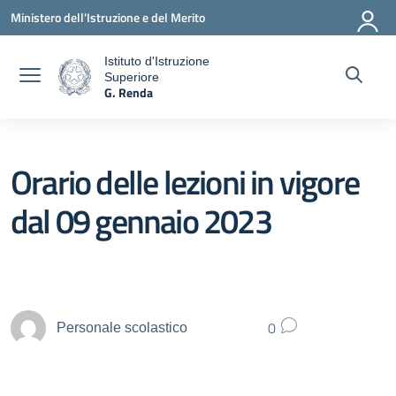
Vai ai contenuti
Vai al menu di navigazione
Vai al footer
Ministero dell'Istruzione e del Merito
Istituto d'Istruzione
Superiore
a
G. Renda
— Visita la pagina iniziale della scuola
Orario delle lezioni in vigore
dal 09 gennaio 2023
0
Personale scolastico