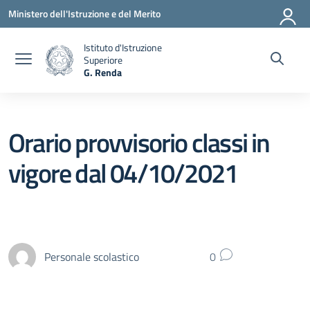
Vai ai contenuti
Vai al menu di navigazione
Vai al footer
Ministero dell'Istruzione e del Merito
Istituto d'Istruzione
Superiore
G. Renda
— Visita la pagina iniziale della scuola
Orario provvisorio classi in
vigore dal 04/10/2021
Personale scolastico
0