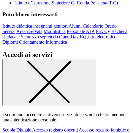
Istituto d’Istruzione Superiore G. Renda Polistena (RC)
Potrebbero interessarti
Istituto
didattica
insegnanti
genitori
Alunni
Calendario
Orario
Servizi
Area riservata
Modulistica
Personale ATA
Privacy
Bacheca
sindacale
Sicurezza
segreteria
Open Day
Registro elettronico
Diplomi
Orientamento
Informatica
Accedi ai servizi
Da qui puoi accedere ai diversi servizi della scuola che richiedono
una autenticazione personale.
Scuola Digitale
Accesso registro docenti
Accesso registro famiglie e