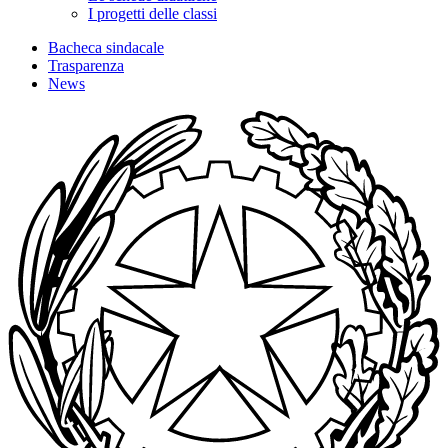
I progetti delle classi
Bacheca sindacale
Trasparenza
News