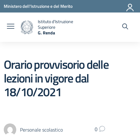
Vai ai contenuti
Vai al menu di navigazione
Vai al footer
Ministero dell'Istruzione e del Merito
Istituto d'Istruzione
Superiore
G. Renda
— Visita la pagina iniziale della scuola
Orario provvisorio delle
lezioni in vigore dal
18/10/2021
Personale scolastico
0