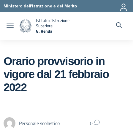
Vai ai contenuti
Vai al menu di navigazione
Vai al footer
Ministero dell'Istruzione e del Merito
Istituto d'Istruzione
Superiore
G. Renda
— Visita la pagina iniziale della scuola
Orario provvisorio in
vigore dal 21 febbraio
2022
Personale scolastico
0