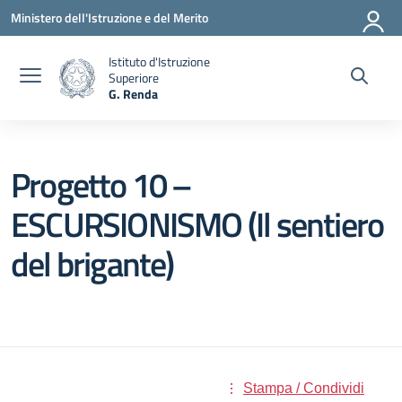
Vai ai contenuti
Vai al menu di navigazione
Vai al footer
Ministero dell'Istruzione e del Merito
Istituto d'Istruzione
Superiore
G. Renda
— Visita la pagina iniziale della scuola
Progetto 10 –
ESCURSIONISMO (Il sentiero
del brigante)
Stampa / Condividi