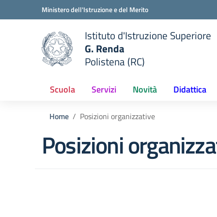
Vai ai contenuti
Vai al menu di navigazione
Vai al footer
Ministero dell'Istruzione e del Merito
Istituto d'Istruzione Superiore
G. Renda
Polistena (RC)
 della scuola
— Visita la pagina iniziale del
Scuola
Servizi
Novità
Didattica
Home
Posizioni organizzative
Posizioni organizza