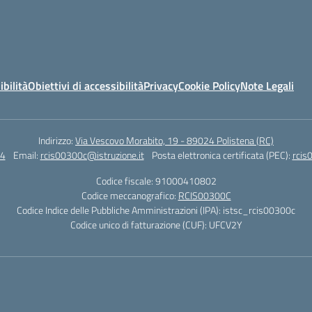
ibilità
Obiettivi di accessibilità
Privacy
Cookie Policy
Note Legali
Indirizzo:
Via Vescovo Morabito, 19 - 89024 Polistena (RC)
4
Email:
rcis00300c@istruzione.it
Posta elettronica certificata (PEC):
rcis
Codice fiscale: 91000410802
Codice meccanografico:
RCIS00300C
Codice Indice delle Pubbliche Amministrazioni (IPA): istsc_rcis00300c
Codice unico di fatturazione (CUF): UFCV2Y