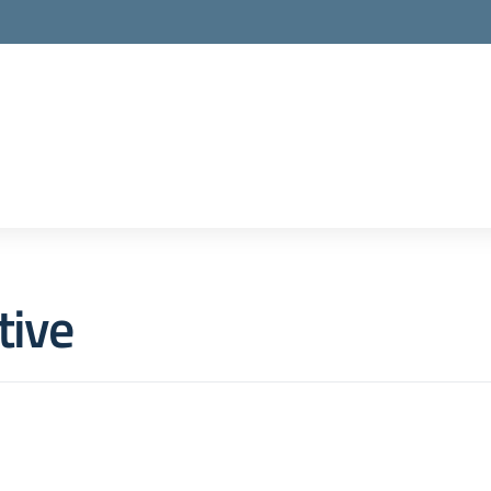
la scuola
tive