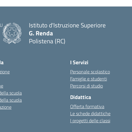
Istituto d'Istruzione Superiore
G. Renda
Polistena (RC)
— Visita la pagina iniziale della scuola
la
I Servizi
zione
Personale scolastico
Famiglie e studenti
ne
Percorsi di studio
della scuola
Didattica
della scuola
Offerta formativa
azione
Le schede didattiche
I progetti delle classi