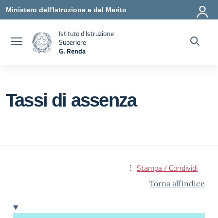
Vai ai contenuti
Vai al menu di navigazione
Vai al footer
Ministero dell'Istruzione e del Merito
Istituto d'Istruzione
Superiore
G. Renda
— Visita la pagina iniziale della scuola
Tassi di assenza
Stampa / Condividi
Torna all’indice