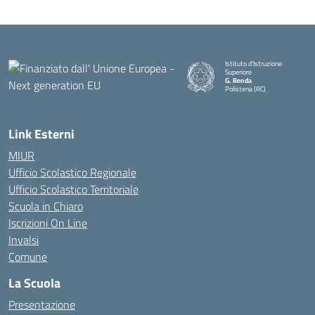
Istituto d'Istruzione
Superiore
G. Renda
Polistena (RC)
— Visita la pagina iniziale della
Link Esterni
MIUR
Ufficio Scolastico Regionale
Ufficio Scolastico Territoriale
Scuola in Chiaro
Iscrizioni On Line
Invalsi
Comune
La Scuola
Presentazione