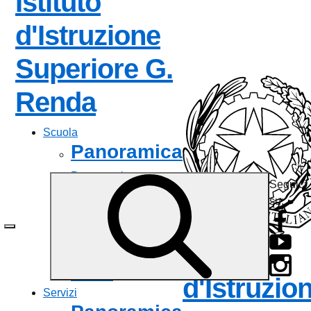
Istituto
d'Istruzione
Superiore
G.
— Visita la pagina
Renda
Scuola
Panoramica
Presentazione
Seguici
I luoghi
su:
Le persone
I numeri della scuola
Le carte della scuola
Istituto
Organizzazione
La storia
d'Istruzio
Servizi