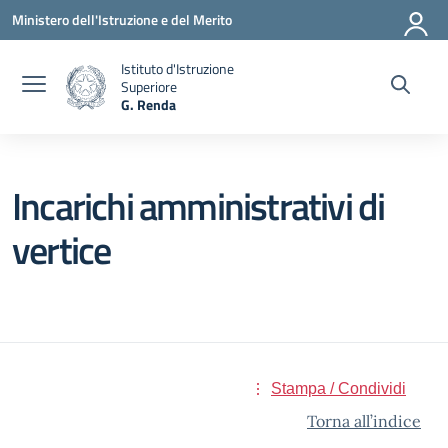
Vai ai contenuti
Vai al menu di navigazione
Vai al footer
Ministero dell'Istruzione e del Merito
Istituto d'Istruzione
Superiore
G. Renda
— Visita la pagina iniziale della scuola
Incarichi amministrativi di
vertice
Stampa / Condividi
Torna all’indice