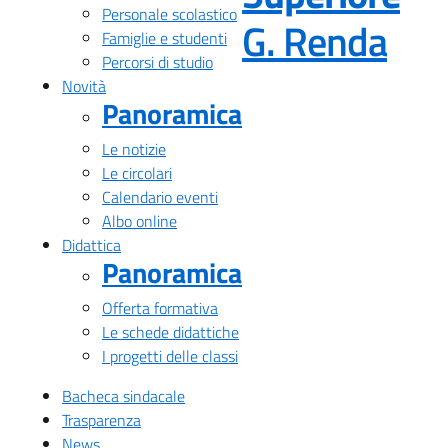
Personale scolastico
— Vi
G. Renda
Famiglie e studenti
Percorsi di studio
Novità
Panoramica
Le notizie
Le circolari
Calendario eventi
Albo online
Didattica
Panoramica
Offerta formativa
Le schede didattiche
I progetti delle classi
Bacheca sindacale
Trasparenza
News