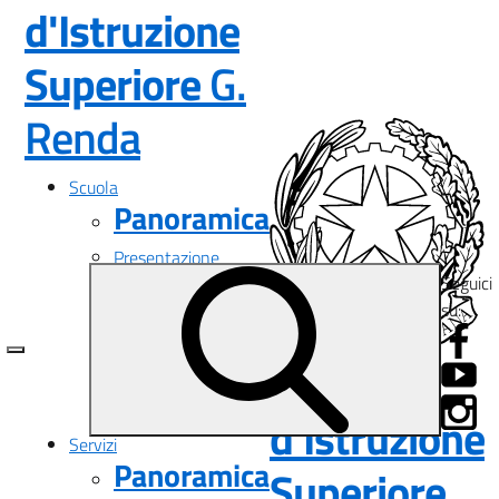
d'Istruzione
Superiore
G.
— Visita la pagina i
Renda
Scuola
Panoramica
Presentazione
Seguici
I luoghi
su:
Le persone
I numeri della scuola
Le carte della scuola
Istituto
Organizzazione
La storia
d'Istruzione
Servizi
Panoramica
Superiore