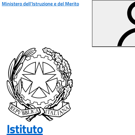
Vai ai contenuti
Vai al menu di navigazione
Vai al footer
Ministero dell'Istruzione e del Merito
Istituto