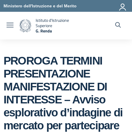
Vai ai contenuti
Vai al menu di navigazione
Vai al footer
Ministero dell'Istruzione e del Merito
Istituto d'Istruzione
Superiore
G. Renda
— Visita la pagina iniziale della scuola
PROROGA TERMINI
PRESENTAZIONE
MANIFESTAZIONE DI
INTERESSE – Avviso
esplorativo d’indagine di
mercato per partecipare