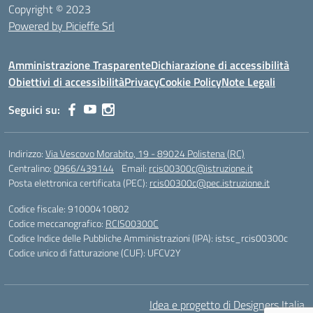
Copyright © 2023
Powered by Picieffe Srl
Amministrazione Trasparente
Dichiarazione di accessibilità
Obiettivi di accessibilità
Privacy
Cookie Policy
Note Legali
Seguici su:
Indirizzo:
Via Vescovo Morabito, 19 - 89024 Polistena (RC)
Centralino:
0966/439144
Email:
rcis00300c@istruzione.it
Posta elettronica certificata (PEC):
rcis00300c@pec.istruzione.it
Codice fiscale: 91000410802
Codice meccanografico:
RCIS00300C
Codice Indice delle Pubbliche Amministrazioni (IPA): istsc_rcis00300c
Codice unico di fatturazione (CUF): UFCV2Y
Idea e progetto di Designers Italia