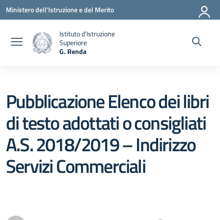
Vai ai contenuti
Vai al menu di navigazione
Vai al footer
Ministero dell'Istruzione e del Merito
Istituto d'Istruzione
Superiore
G. Renda
— Visita la pagina iniziale della scuola
Pubblicazione Elenco dei libri
di testo adottati o consigliati
A.S. 2018/2019 – Indirizzo
Servizi Commerciali