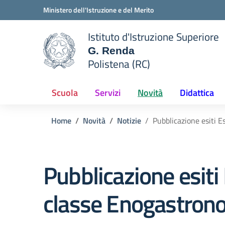
Vai ai contenuti
Vai al menu di navigazione
Vai al footer
Ministero dell'Istruzione e del Merito
Istituto d'Istruzione Superiore
G. Renda
Polistena (RC)
 della scuola
— Visita la pagina iniziale del
Scuola
Servizi
Novità
Didattica
Home
Novità
Notizie
Pubblicazione esiti E
Pubblicazione esiti 
classe Enogastron