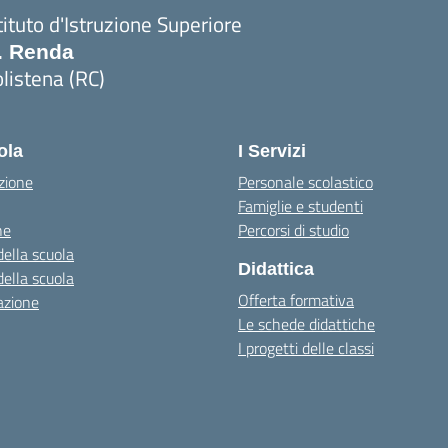
tituto d'Istruzione Superiore
. Renda
listena (RC)
Visita la pagina iniziale della scuola
ola
I Servizi
zione
Personale scolastico
Famiglie e studenti
ne
Percorsi di studio
della scuola
Didattica
della scuola
Offerta formativa
azione
Le schede didattiche
I progetti delle classi