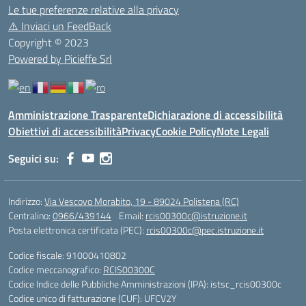
Le tue preferenze relative alla privacy
⚠️
Inviaci un FeedBack
Copyright © 2023
Powered by Picieffe Srl
Amministrazione Trasparente
Dichiarazione di accessibilità
Obiettivi di accessibilità
Privacy
Cookie Policy
Note Legali
Seguici su:
Indirizzo:
Via Vescovo Morabito, 19 - 89024 Polistena (RC)
Centralino:
0966/439144
Email:
rcis00300c@istruzione.it
Posta elettronica certificata (PEC):
rcis00300c@pec.istruzione.it
Codice fiscale: 91000410802
Codice meccanografico:
RCIS00300C
Codice Indice delle Pubbliche Amministrazioni (IPA): istsc_rcis00300c
Codice unico di fatturazione (CUF): UFCV2Y