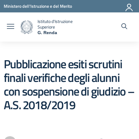
Vai ai contenuti
Vai al menu di navigazione
Vai al footer
Ministero dell'Istruzione e del Merito
Istituto d'Istruzione
Superiore
G. Renda
— Visita la pagina iniziale della scuola
Pubblicazione esiti scrutini
finali verifiche degli alunni
con sospensione di giudizio –
A.S. 2018/2019