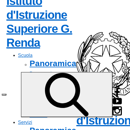
Istituto
d'Istruzione
Superiore
G.
— Visita la pagina
Renda
Scuola
Panoramica
Presentazione
Seguici
I luoghi
su:
Le persone
I numeri della scuola
Le carte della scuola
Istituto
Organizzazione
La storia
d'Istruzio
Servizi