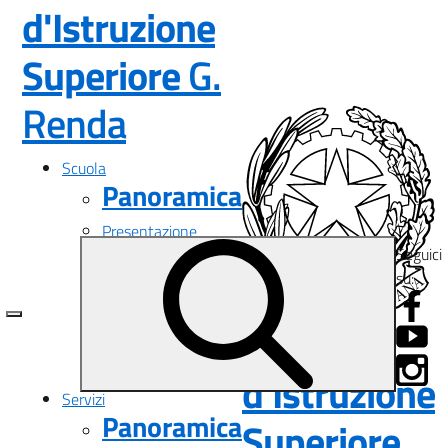
d'Istruzione
Superiore
G.
— Visita la pagina i
Renda
Scuola
Panoramica
Presentazione
Seguici
I luoghi
su:
Le persone
I numeri della scuola
Le carte della scuola
Istituto
Organizzazione
La storia
d'Istruzione
Servizi
Panoramica
Superiore