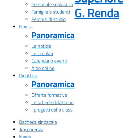
Personale scolastico
— Vi
G. Renda
Famiglie e studenti
Percorsi di studio
Novità
Panoramica
Le notizie
Le circolari
Calendario eventi
Albo online
Didattica
Panoramica
Offerta formativa
Le schede didattiche
I progetti delle classi
Bacheca sindacale
Trasparenza
News