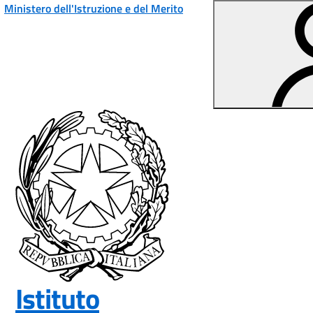
Vai ai contenuti
Vai al menu di navigazione
Vai al footer
Ministero dell'Istruzione e del Merito
Istituto