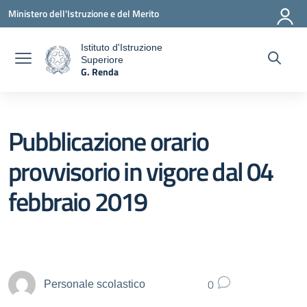
Vai ai contenuti
Vai al menu di navigazione
Vai al footer
Ministero dell'Istruzione e del Merito
Istituto d'Istruzione
Superiore
a
G. Renda
— Visita la pagina iniziale della scuola
Pubblicazione orario
provvisorio in vigore dal 04
febbraio 2019
0
Personale scolastico