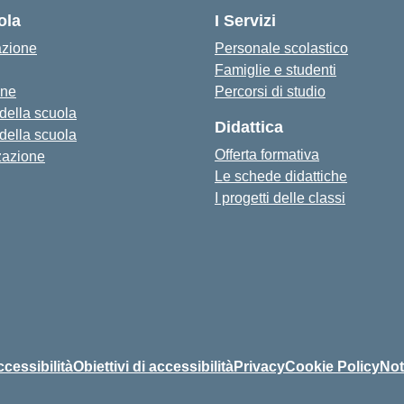
ola
I Servizi
azione
Personale scolastico
Famiglie e studenti
one
Percorsi di studio
 della scuola
Didattica
 della scuola
Offerta formativa
zazione
Le schede didattiche
I progetti delle classi
ccessibilità
Obiettivi di accessibilità
Privacy
Cookie Policy
Not