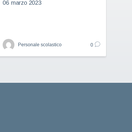
06 marzo 2023
27 f
Personale scolastico
0
cuola