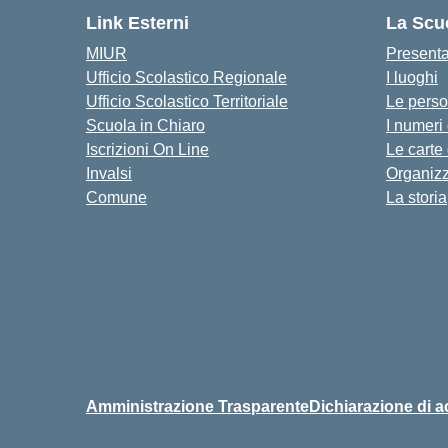
Link Esterni
La Scu
MIUR
Present
Ufficio Scolastico Regionale
I luoghi
Ufficio Scolastico Territoriale
Le pers
Scuola in Chiaro
I numeri
Iscrizioni On Line
Le carte
Invalsi
Organiz
Comune
La storia
Amministrazione Trasparente
Dichiarazione di a