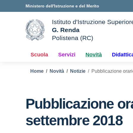
Vai ai contenuti
Vai al menu di navigazione
Vai al footer
Ministero dell'Istruzione e del Merito
Istituto d'Istruzione Superior
G. Renda
Polistena (RC)
le della scuola
— Visita la pagina iniziale d
Scuola
Servizi
Novità
Didattic
Home
Novità
Notizie
Pubblicazione orari
Pubblicazione ora
settembre 2018