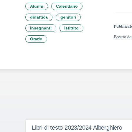
Alunni
Calendario
didattica
genitori
Pubblicat
insegnanti
Istituto
Eccetto dov
Orario
Libri di testo 2023/2024 Alberghiero