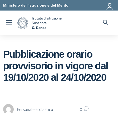
Vai ai contenuti
Vai al menu di navigazione
Vai al footer
Ministero dell'Istruzione e del Merito
Istituto d'Istruzione
Superiore
G. Renda
— Visita la pagina iniziale della scuola
Pubblicazione orario
provvisorio in vigore dal
19/10/2020 al 24/10/2020
Personale scolastico
0