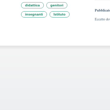
didattica
genitori
Pubblicat
insegnanti
Istituto
Eccetto dov