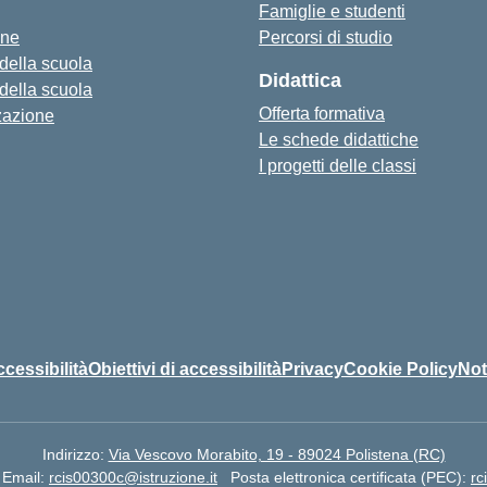
Famiglie e studenti
one
Percorsi di studio
 della scuola
Didattica
 della scuola
Offerta formativa
zazione
Le schede didattiche
I progetti delle classi
ccessibilità
Obiettivi di accessibilità
Privacy
Cookie Policy
Not
Indirizzo:
Via Vescovo Morabito, 19 - 89024 Polistena (RC)
Email:
rcis00300c@istruzione.it
Posta elettronica certificata (PEC):
rc