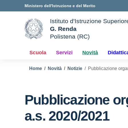
Vai ai contenuti
Vai al menu di navigazione
Vai al footer
Ministero dell'Istruzione e del Merito
Istituto d'Istruzione Superior
G. Renda
Polistena (RC)
le della scuola
— Visita la pagina iniziale d
Scuola
Servizi
Novità
Didattic
Home
Novità
Notizie
Pubblicazione organ
Pubblicazione org
a.s. 2020/2021