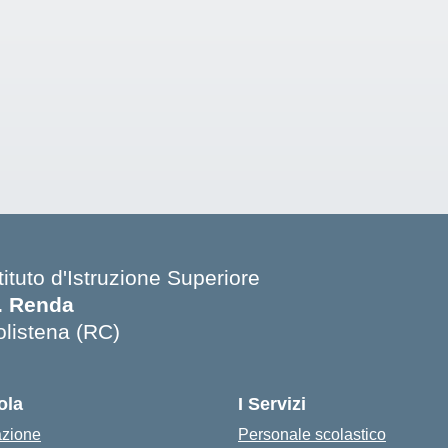
tituto d'Istruzione Superiore
. Renda
olistena (RC)
Visita la pagina iniziale della scuola
ola
I Servizi
azione
Personale scolastico