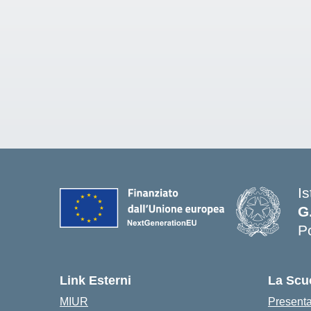
Is
G
P
— 
Link Esterni
La Scu
MIUR
Present