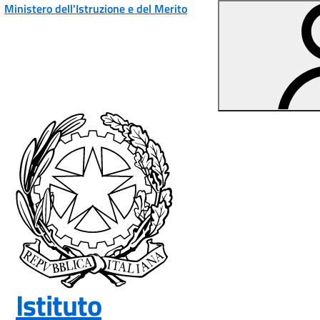
Ministero dell'Istruzione e del Merito
Vai ai contenuti
Vai al menu di navigazione
Vai al footer
Istituto