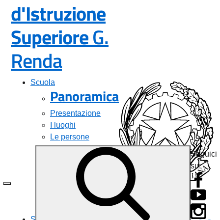
d'Istruzione
Superiore
G.
— Visita la pagina i
Renda
Scuola
Panoramica
Presentazione
I luoghi
Le persone
I numeri della
Seguici
scuola
su:
Le carte della
scuola
Istituto
Organizzazione
La storia
Servizi