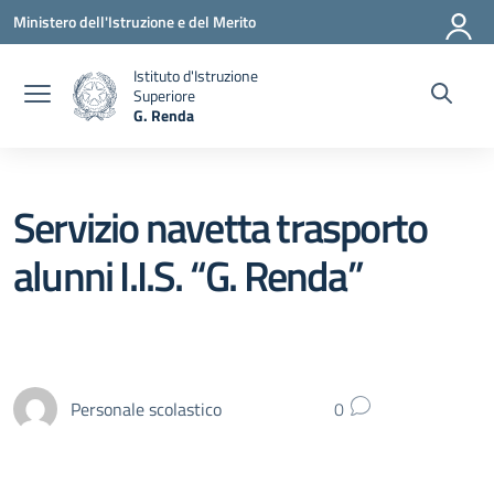
Vai ai contenuti
Vai al menu di navigazione
Vai al footer
Ministero dell'Istruzione e del Merito
Istituto d'Istruzione
Superiore
G. Renda
— Visita la pagina iniziale della scuola
Servizio navetta trasporto
alunni I.I.S. “G. Renda”
Personale scolastico
0