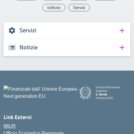
Istituto
Servizi
Servizi
Notizie
Istituto d'Istruzione
Superiore
G. Renda
Polistena (RC)
— Visita la pagina iniziale della
Link Esterni
MIUR
Ufficio Scolastico Regionale