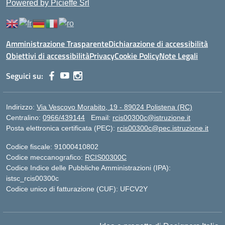
Powered by Picieffe Srl
Amministrazione Trasparente
Dichiarazione di accessibilità
Obiettivi di accessibilità
Privacy
Cookie Policy
Note Legali
Seguici su:
Indirizzo:
Via Vescovo Morabito, 19 - 89024 Polistena (RC)
Centralino:
0966/439144
Email:
rcis00300c@istruzione.it
Posta elettronica certificata (PEC):
rcis00300c@pec.istruzione.it
Codice fiscale: 91000410802
Codice meccanografico:
RCIS00300C
Codice Indice delle Pubbliche Amministrazioni (IPA):
istsc_rcis00300c
Codice unico di fatturazione (CUF): UFCV2Y