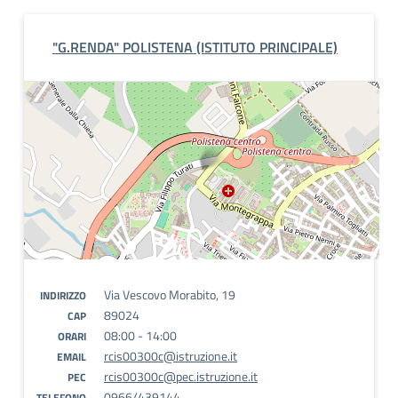
"G.RENDA" POLISTENA (ISTITUTO PRINCIPALE)
Via Vescovo Morabito, 19
INDIRIZZO
89024
CAP
08:00 - 14:00
ORARI
rcis00300c@istruzione.it
EMAIL
rcis00300c@pec.istruzione.it
PEC
0966/439144
TELEFONO