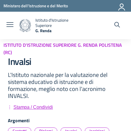
Vai ai contenuti
Vai al menu di navigazione
Vai al footer
Ministero dell'Istruzione e del Merito
Istituto d'Istruzione
Superiore
G. Renda
— Visita la pagina iniziale della scuola
ISTITUTO D’ISTRUZIONE SUPERIORE G. RENDA POLISTENA
(RC)
Invalsi
L'Istituto nazionale per la valutazione del
sistema educativo di istruzione e di
formazione, meglio noto con l'acronimo
INVALSI.
Stampa / Condividi
Argomenti
Contatti
Diplomi
Invalsi
Iscrizioni